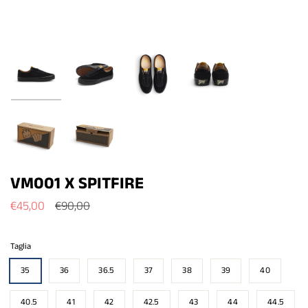
VM001 X SPITFIRE
Prezzo
€45,00
€90,00
Taglia
35
36
36.5
37
38
39
40
40.5
41
42
42.5
43
44
44.5