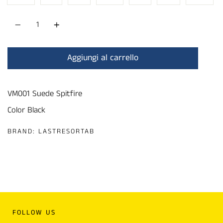
Quantità
Aggiungi al carrello
VM001 Suede Spitfire
Color Black
BRAND:
LASTRESORTAB
FOLLOW US