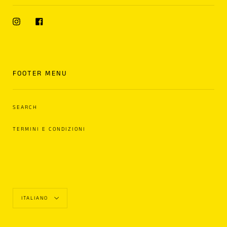
Instagram
Facebook
FOOTER MENU
SEARCH
TERMINI E CONDIZIONI
Lingue
ITALIANO