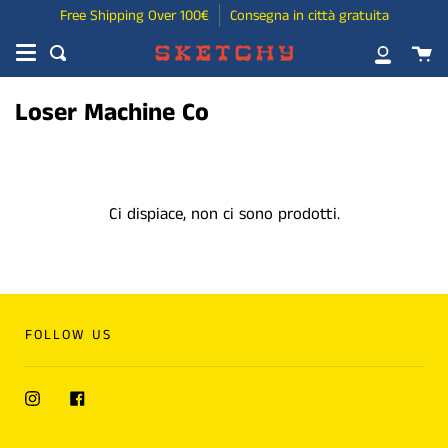
Free Shipping Over 100€
Consegna in città gratuita
Ca
Cerca
Il
mio
Loser Machine Co
account
Ci dispiace, non ci sono prodotti.
FOLLOW US
Instagram
Facebook