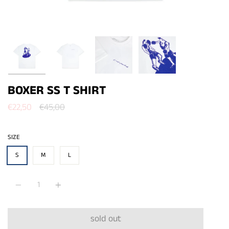
BOXER SS T SHIRT
Prezzo
€22,50
€45,00
SIZE
S
M
L
Quantità
sold out